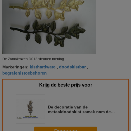
De Zamakrozen D013 steunen mening
kisthardware
doodskistbar
Markeringen:
,
,
begrafenistoebehoren
Krijg de beste prijs voor
De decoratie van de
metaaldoodskist zamak nam de
bloem D013 45cm*13cm van de
zinklegering Antiek brons toe
Doorgaan