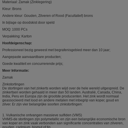
Materiaal: Zamak (Zinklegering)
Kleur: Brons
Andere kleur: Gouden, Zilveren of Rood (Facultatief) brons
In bijlage op doodskist door speld
MOQ: 1000 PCs
Verpakking: Karton
Hoofdeigenschap:
Professioneel bezig geweest met begrafenisgebied meer dan 10 jaar;
Aangepaste aanvaardbare producten;
Goede kwaliteit en concurrerende prijs;
Meer Informatie:
Zamak
Zinkstortingen
De stortingen van het zinkerts worden wijd over de hele wereld uitgespreid. De
zinkertsen worden gehaald in meer dan 50 landen. Australië, Canada, China,
India, Peru en Europa zijn de grootste producenten. Het zink wordt normaal
geassocieerd met lood en andere metalen met inbegrip van koper, goud en
zilver. Er zijn vier belangrijke soorten zinkstortingen:
1. Vulkanische ontvangen massieve sulfiden (VMS)
VHMS-de stortingen zijn polymetallic en zijn een belangrijke economische bron
van koper en zink vaak verbonden aan significante concentraties van zilveren,
gouden, cadmium, bismut of tin.