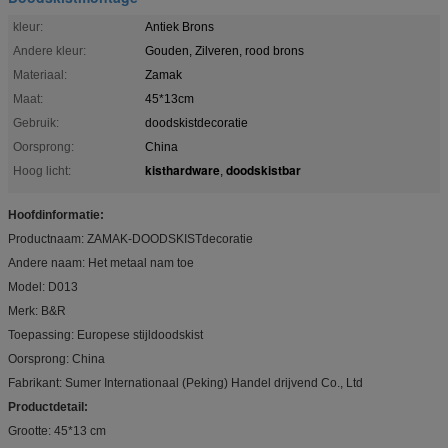
kleur:
Antiek Brons
Andere kleur:
Gouden, Zilveren, rood brons
Materiaal:
Zamak
Maat:
45*13cm
Gebruik:
doodskistdecoratie
Oorsprong:
China
kisthardware
doodskistbar
Hoog licht:
,
Hoofdinformatie:
Productnaam: ZAMAK-DOODSKISTdecoratie
Andere naam: Het metaal nam toe
Model: D013
Merk: B&R
Toepassing: Europese stijldoodskist
Oorsprong: China
Fabrikant: Sumer Internationaal (Peking) Handel drijvend Co., Ltd
Productdetail:
Grootte: 45*13 cm