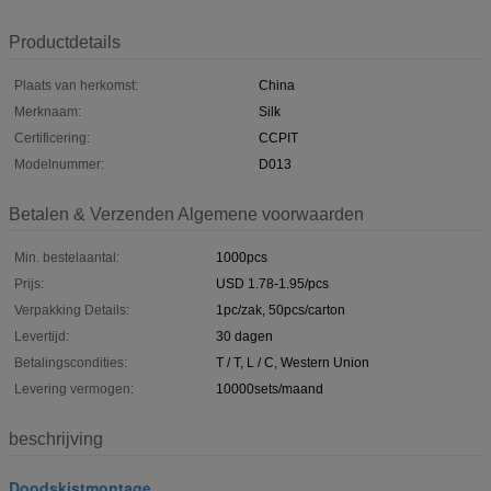
Productdetails
Plaats van herkomst:
China
Merknaam:
Silk
Certificering:
CCPIT
Modelnummer:
D013
Betalen & Verzenden Algemene voorwaarden
Min. bestelaantal:
1000pcs
Prijs:
USD 1.78-1.95/pcs
Verpakking Details:
1pc/zak, 50pcs/carton
Levertijd:
30 dagen
Betalingscondities:
T / T, L / C, Western Union
Levering vermogen:
10000sets/maand
beschrijving
Doodskistmontage