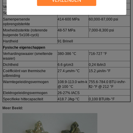
J)
voet-lbf)
Verlenging
7%
Scheerbeurtsterkte
214-262 MPa
31,000-38,000 psi
Samenpersende
414-600 MPa
60,000-87,000 psi
opbrengststerkte
Moeheidssterkte (roterende
48-57 MPa
7,000-8,300 psi
buigende 5x108-cycli)
Hardheid
91 Brinell
Fysische eigenschappen
Verhardingswaaier (smeltende
380-386 °C
716-727 °F
waaier)
Dichtheid
6.6 g/cm3
0,24 lb/in3
Coëfficiënt van thermische
27.4 μm/m-°C
15.2 μin/in-°F
uitbreiding
Warmtegeleidingsvermogen
108.9-113.0 w/m-k
755.6-784.0 BTU-in/hr-
@ 100 °C
ft2-°F @ 212 °F
Elektrogeleidingsvermogen
26-27% IACS
Specifieke hittecapaciteit
418.7 J/kg-°C
0,100 BTU/lb-°F
Meer Beeld: