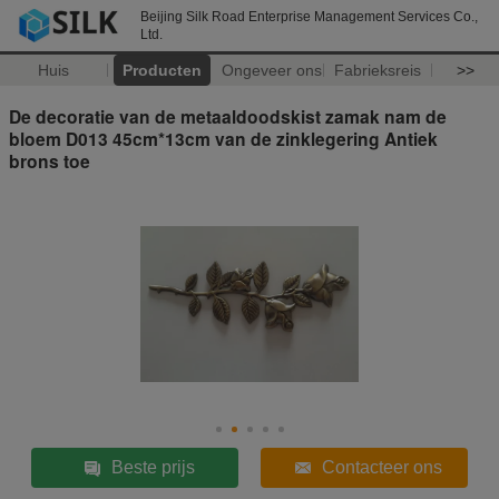
Beijing Silk Road Enterprise Management Services Co.,
Ltd.
Huis
Producten
Ongeveer ons
Fabrieksreis
>>
De decoratie van de metaaldoodskist zamak nam de
bloem D013 45cm*13cm van de zinklegering Antiek
brons toe
Beste prijs
Contacteer ons