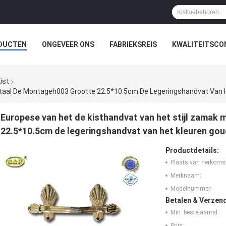
DUCTEN
ONGEVEER ONS
FABRIEKSREIS
KWALITEITSCO
ist
etaal De Montageh003 Grootte 22.5*10.5cm De Legeringshandvat Van 
Europese van het de kisthandvat van het stijl zamak
22.5*10.5cm de legeringshandvat van het kleuren gou
Productdetails:
Plaats van herkoms
Merknaam:
Modelnummer:
Betalen & Verzen
Min. bestelaantal:
Prijs: