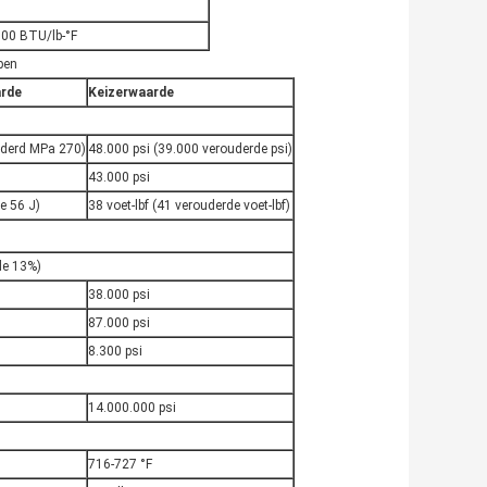
100 BTU/lb-°F
pen
arde
Keizerwaarde
uderd MPa 270)
48.000 psi (39.000 verouderde psi)
43.000 psi
e 56 J)
38 voet-lbf (41 verouderde voet-lbf)
de 13%)
38.000 psi
87.000 psi
8.300 psi
14.000.000 psi
716-727 °F