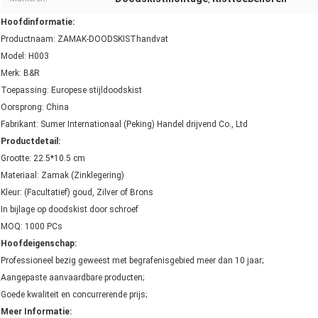
Hoofdinformatie:
Productnaam: ZAMAK-DOODSKISThandvat
Model: H003
Merk: B&R
Toepassing: Europese stijldoodskist
Oorsprong: China
Fabrikant: Sumer Internationaal (Peking) Handel drijvend Co., Ltd
Productdetail:
Grootte: 22.5*10.5 cm
Materiaal: Zamak (Zinklegering)
Kleur: (Facultatief) goud, Zilver of Brons
In bijlage op doodskist door schroef
MOQ: 1000 PCs
Hoofdeigenschap:
Professioneel bezig geweest met begrafenisgebied meer dan 10 jaar;
Aangepaste aanvaardbare producten;
Goede kwaliteit en concurrerende prijs;
Meer Informatie: