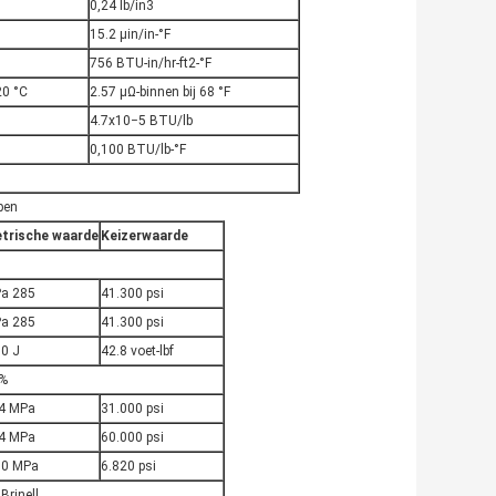
0,24 lb/in3
15.2 μin/in-°F
756 BTU-in/hr-ft2-°F
20 °C
2.57 μΩ-binnen bij 68 °F
4.7x10−5 BTU/lb
0,100 BTU/lb-°F
pen
trische waarde
Keizerwaarde
a 285
41.300 psi
a 285
41.300 psi
.0 J
42.8 voet-lbf
%
4 MPa
31.000 psi
4 MPa
60.000 psi
.0 MPa
6.820 psi
Brinell