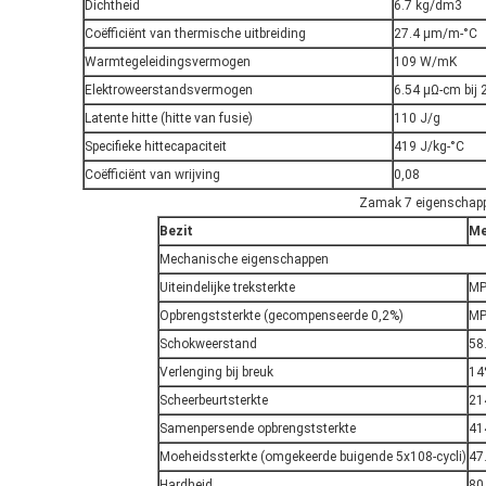
Dichtheid
6.7 kg/dm3
Coëfficiënt van thermische uitbreiding
27.4 μm/m-°C
Warmtegeleidingsvermogen
109 W/mK
Elektroweerstandsvermogen
6.54 μΩ-cm bij 
Latente hitte (hitte van fusie)
110 J/g
Specifieke hittecapaciteit
419 J/kg-°C
Coëfficiënt van wrijving
0,08
Zamak 7 eigenschap
Bezit
Me
Mechanische eigenschappen
Uiteindelijke treksterkte
MP
Opbrengststerkte (gecompenseerde 0,2%)
MP
Schokweerstand
58
Verlenging bij breuk
14
Scheerbeurtsterkte
21
Samenpersende opbrengststerkte
41
Moeheidssterkte (omgekeerde buigende 5x108-cycli)
47
Hardheid
80 