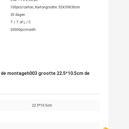
100pcs/carton, Kartongrootte: 55X39X30cm
30 dagen
T / T of L / C
20000pc/month
al de montageh003 grootte 22.5*10.5cm de
22.5*10.5cm