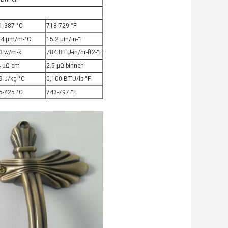
1-387 °C
718-729 °F
.4 μm/m-°C
15.2 μin/in-°F
3 w/m-k
784 BTU-in/hr-ft2-°F
4 μΩ-cm
2.5 μΩ-binnen
9 J/kg-°C
0,100 BTU/lb-°F
5-425 °C
743-797 °F