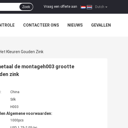
Vraag een offerte aan
Zoek
|
Dutch
NTROLE
CONTACTEER ONS
NIEUWS
GEVALLEN
Het Kleuren Gouden Zink
 metaal de montageh003 grootte
den zink
t:
China
Silk
H003
den Algemene voorwaarden:
1000pcs
USD 1.75-2.05/pc