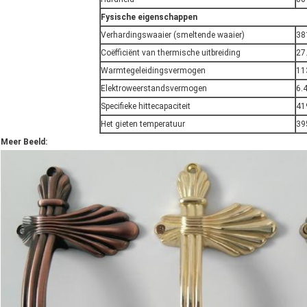
Fysische eigenschappen
Verhardingswaaier (smeltende waaier)
38
Coëfficiënt van thermische uitbreiding
27
Warmtegeleidingsvermogen
11
Elektroweerstandsvermogen
6.
Specifieke hittecapaciteit
41
Het gieten temperatuur
39
Meer Beeld: