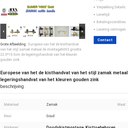
Verpakking Details:
Levertijd:
Betalingscondities:
Levering vermogen:
Contact
Grote Afbeelding :
Europese van het de kisthandvat
van het stijl zamak metaal de montageh003 grootte
22.5*10.5cm de legeringshandvat van het kleuren
gouden zink
Europese van het de kisthandvat van het stijl zamak meta
legeringshandvat van het kleuren gouden zink
beschrijving
Materiaal:
Zamak
Maat:
kleur:
Goud
Doodskistmontage
Kisttoebehoren
Markeren:
,