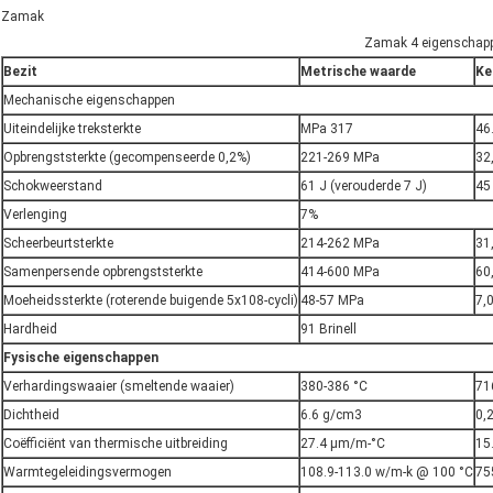
Zamak
Zamak 4 eigenschap
Bezit
Metrische waarde
Ke
Mechanische eigenschappen
Uiteindelijke treksterkte
MPa 317
46
Opbrengststerkte (gecompenseerde 0,2%)
221-269 MPa
32
Schokweerstand
61 J (verouderde 7 J)
45 
Verlenging
7%
Scheerbeurtsterkte
214-262 MPa
31
Samenpersende opbrengststerkte
414-600 MPa
60
Moeheidssterkte (roterende buigende 5x108-cycli)
48-57 MPa
7,
Hardheid
91 Brinell
Fysische eigenschappen
Verhardingswaaier (smeltende waaier)
380-386 °C
71
Dichtheid
6.6 g/cm3
0,2
Coëfficiënt van thermische uitbreiding
27.4 μm/m-°C
15.
Warmtegeleidingsvermogen
108.9-113.0 w/m-k @ 100 °C
75