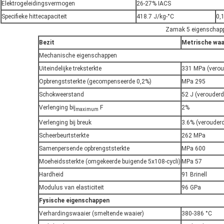
Elektrogeleidingsvermogen
26-27% IACS
Specifieke hittecapaciteit
418.7 J/kg-°C
0,
Zamak 5 eigenschap
Bezit
Metrische wa
Mechanische eigenschappen
Uiteindelijke treksterkte
331 MPa (vero
Opbrengststerkte (gecompenseerde 0,2%)
MPa 295
Schokweerstand
52 J (verouderd
Verlenging bij
F
2%
maximum
Verlenging bij breuk
3.6% (verouder
Scheerbeurtsterkte
262 MPa
Samenpersende opbrengststerkte
MPa 600
Moeheidssterkte (omgekeerde buigende 5x108-cycli)
MPa 57
Hardheid
91 Brinell
Modulus van elasticiteit
96 GPa
Fysische eigenschappen
Verhardingswaaier (smeltende waaier)
380-386 °C