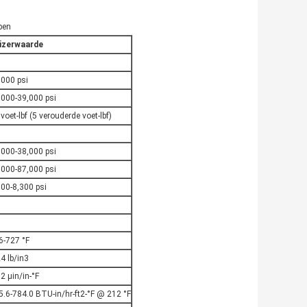
pen
izerwaarde
.000 psi
,000-39,000 psi
voet-lbf (5 verouderde voet-lbf)
,000-38,000 psi
,000-87,000 psi
000-8,300 psi
6-727 °F
4 lb/in3
2 μin/in-°F
5.6-784.0 BTU-in/hr-ft2-°F @ 212 °F