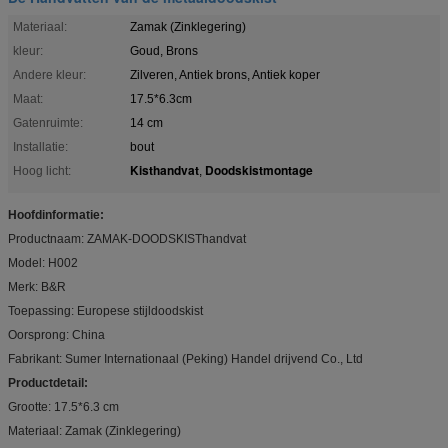
Materiaal:
Zamak (Zinklegering)
kleur:
Goud, Brons
Andere kleur:
Zilveren, Antiek brons, Antiek koper
Maat:
17.5*6.3cm
Gatenruimte:
14 cm
Installatie:
bout
Kisthandvat
Doodskistmontage
Hoog licht:
,
Hoofdinformatie:
Productnaam: ZAMAK-DOODSKISThandvat
Model: H002
Merk: B&R
Toepassing: Europese stijldoodskist
Oorsprong: China
Fabrikant: Sumer Internationaal (Peking) Handel drijvend Co., Ltd
Productdetail:
Grootte: 17.5*6.3 cm
Materiaal: Zamak (Zinklegering)