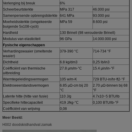
Verlenging bij breuk
6%
Scheerbeurtsterkte
MPa 317
46.000 psi
Samenpersende opbrengststerkte
641 MPa
93.000 psi
Moeheidssterkte (omgekeerde
MPa 59
8.600 psi
buigende 5x108-cycli)
Hardheid
130 Brinell (98 verouderde Brinell)
Modulus van elasticiteit
96 GPa
14.000.000 psi
Fysische eigenschappen
Verhardingswaaier (smeltende
379-390 °C
714-734 °F
waaier)
Dichtheid
6.8 kg/dm3
0,25 lb/in3
Coëfficiënt van thermische
27.8 μm/m-°C
15.4 μin/in-°F
uitbreiding
Warmtegeleidingsvermogen
105 w/m-K
729 BTU-in/hr-ft2-°F
Elektroweerstandsvermogen
6.85 μΩ-cm bij 20
2.70 μΩ-binnen bij 68
°C
°F
Latente hitte (hitte van fusie)
110 J/g
4.7x10−5 BTU/lb
Specifieke hittecapaciteit
419 J/kg-°C
0,100 BTU/lb-°F
Coëfficiënt van wrijving
0,08
Meer Beeld:
H002 doodskisthandvat zamak