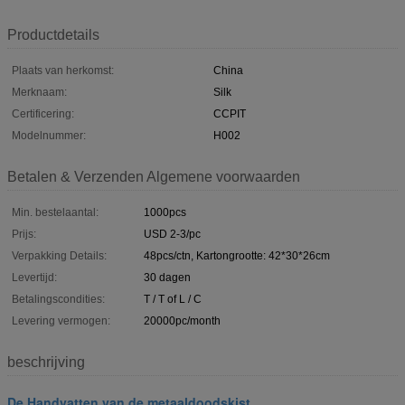
Productdetails
Plaats van herkomst:
China
Merknaam:
Silk
Certificering:
CCPIT
Modelnummer:
H002
Betalen & Verzenden Algemene voorwaarden
Min. bestelaantal:
1000pcs
Prijs:
USD 2-3/pc
Verpakking Details:
48pcs/ctn, Kartongrootte: 42*30*26cm
Levertijd:
30 dagen
Betalingscondities:
T / T of L / C
Levering vermogen:
20000pc/month
beschrijving
De Handvatten van de metaaldoodskist