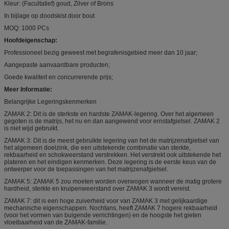
Kleur: (Facultatief) goud, Zilver of Brons
In bijlage op doodskist door bout
MOQ: 1000 PCs
Hoofdeigenschap:
Professioneel bezig geweest met begrafenisgebied meer dan 10 jaar;
Aangepaste aanvaardbare producten;
Goede kwaliteit en concurrerende prijs;
Meer Informatie:
Belangrijke Legeringskenmerken
ZAMAK 2: Dit is de sterkste en hardste ZAMAK-legering. Over het algemeen
gegoten is de matrijs, het nu en dan aangewend voor ernstafgietsel. ZAMAK 2
is niet wijd gebruikt.
ZAMAK 3: Dit is de meest gebruikte legering van het de matrijzenafgietsel van
het algemeen doelzink, die een uitstekende combinatie van sterkte,
rekbaarheid en schokweerstand verstrekken. Het verstrekt ook uitstekende het
plateren en het eindigen kenmerken. Deze legering is de eerste keus van de
ontwerper voor de toepassingen van het matrijzenafgietsel.
ZAMAK 5: ZAMAK 5 zou moeten worden overwogen wanneer de matig grotere
hardheid, sterkte en kruipenweerstand over ZAMAK 3 wordt vereist.
ZAMAK 7: dit is een hoge zuiverheid voor van ZAMAK 3 met gelijkaardige
mechanische eigenschappen. Nochtans, heeft ZAMAK 7 hogere rekbaarheid
(voor het vormen van buigende verrichtingen) en de hoogste het gieten
vloeibaarheid van de ZAMAK-familie.