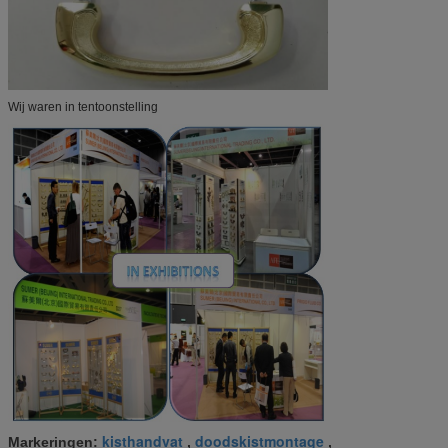
Wij waren in tentoonstelling
kisthandvat
doodskistmontage
Markeringen:
,
,