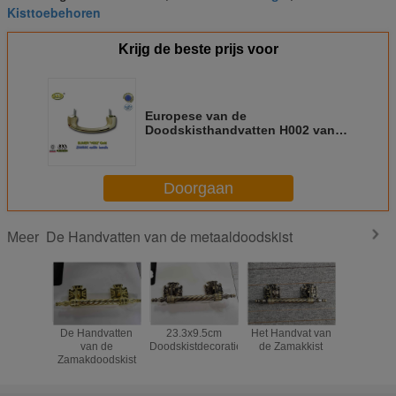
Kisttoebehoren
Krijg de beste prijs voor
Europese van de
Doodskisthandvatten H002 van
Stijlzamak gouden kleur
17.5*6.3cm bout installeert de
hardware van de
Doorgaan
metaaldoodskist
De Handvatten van de metaaldoodskist
Meer
De Handvatten
23.3x9.5cm
Het Handvat van
De Hardw
van de
Doodskistdecoratie
de Zamakkist
van het ki
Zamakdoodskist
het Ij
Begrafeni
van 