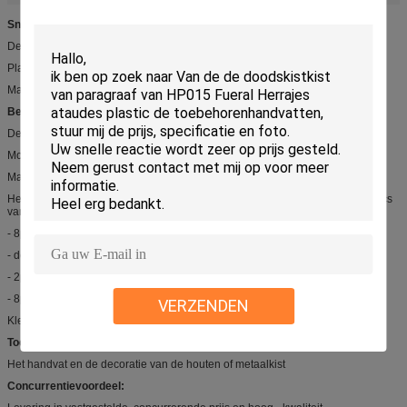
Snel Detail:
De bar vastgestelde SL001 van de kistschommeling
Plastic paneel en pijp GLB met staalbar en zamak handvaten
Maximum lift 300kg
Beschrijving:
De bar vastgestelde SL001 van de kistschommeling
Modelleer Nr.: SL001
Materiaal: Pp recycleren of ABS met staalbar en zamak handvaten
Het vastgestelde omvatten: 2pcs van 38cm snakken het korte handvat en 2pcs
van 174cm bar
- 8pcs plastic paneel
- de handvaten van 16pcs zamak
- 2pcs snakken ijzerbar en korte het ijzerbar van 2pcs
- 8pcs plastic eind
VERZENDEN
Kleur: goud, zilver of brons
Toepassingen:
Het handvat en de decoratie van de houten of metaalkist
Concurrentievoordeel: