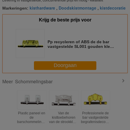
Levering in vastgestelde, concurrerende prijs en hoog - kwaliteit
kisthardware
Doodskistmontage
kistdecoratie
Markeringen:
,
,
Krijg de beste prijs voor
Pp recycleren of ABS de de bar
vastgestelde SL001 gouden kleur
van de kistschommeling
Doorgaan
Schommelingsbar
Meer
Plastic paneel en
Van de
Professionele de
De de ba
de
kisttoebehoren
bar vastgestelde
van 
barschommelingsbar
van de strookkleur
begrafenisdecoratie
kistschom
vastgestelde
de
SL006 van de
pp recycl