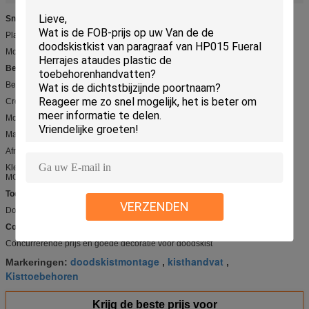
Snel Detail:
Plastic handvat voor doodskist
Modelleer Nr.: HP001
Beschrijving:
Begrafenis plastic handvat, York modelhp001
Crematiehandvat voor doodskist; Plastic doodskisthandvat
Model: HP001
Materiaal: pp recycleren of ABS Virgin
Afmeting: 24.5*11cm
Kleur: Goud, Zilver of Brons
MOQ: 1000pcs
Toepassingen:
VERZENDEN
Doodskisthandvat
Concurrentievoordeel:
Concurrerende prijs en goede decoratie voor doodskist
doodskistmontage
kisthandvat
Markeringen:
,
,
Kisttoebehoren
Krijg de beste prijs voor