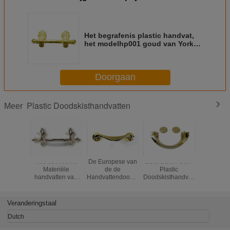
Het begrafenis plastic handvat,
het modelhp001 goud van York,
het zilver of het brons kleuren
Doorgaan
Plastic Doodskisthandvatten
Meer
Abs de nieuwe
De Europese van
21.5x8.5cm Odm
HP004 g
Materiële
de de
Plastic
29x12cm P
handvatten van
Handvattendoodskist
Doodskisthandvatten
de Kistha
de de crematie
van de Stijl Plastic
en Toebehoren
va
Plastic Doodskist
Doodskist
Doodskist
van het
Toebehoren
Veranderingstaal
Liftgewicht
HP034
Dutch