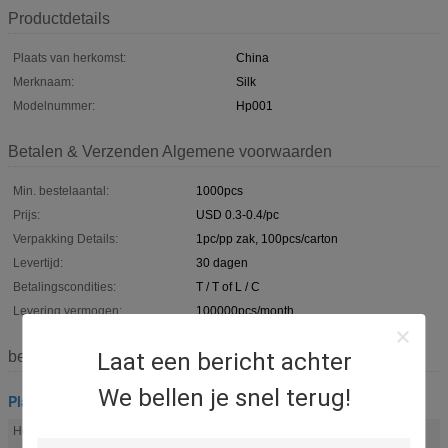
Productdetails
Plaats van herkomst:
China
Merknaam:
Silk
Modelnummer:
Hp001
Betalen & Verzenden Algemene voorwaarden
Min. bestelaantal:
1000pcs
Prijs:
USD 0.3-0.4/pc
Verpakking Details:
1pc/pp zak, 100pcs/carton
Levertijd:
30 dagen
Betalingscondities:
T / T of L / C
Levering vermogen:
100000pcs/month
Laat een bericht achter
beschrijving
We bellen je snel terug!
Plastic Doodskisthandvatten
Doodskistmontage
Kisthandvat
Hoog licht:
,