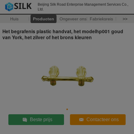
Beijing Silk Road Enterprise Management Services Co.,
Ltd.
Huis
Producten
Ongeveer ons
Fabrieksreis
>>
Het begrafenis plastic handvat, het modelhp001 goud
van York, het zilver of het brons kleuren
Beste prijs
Contacteer ons