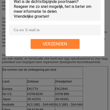
een natuurlijke stroom van zink altijd door het milieu toe te schrijven aan de
natuurlijke processen van verwering en erosie cirkelen. Al deze processen
mobiliseren een verscheidenheid van zinksamenstellingen in het milieu.
Zodra gemobiliseerd, staat het zink met de verschillende componenten van
water, sedimenten en grond en uiteindelijk verdelingen tussen verschillende
fracties in deze milieucompartimenten in wisselwerking. Deze interactie en
dynamische processen uiteindelijk in kwestie bepalen het milieulot van het
zink, d.w.z. de vorm waarin het metaal in het milieu aanwezig zal zijn en waarin
het uiteindelijk omhoog zal beëindigen. In dit opzicht, zullen het grootste deel
van het zink terugkeren naar de stabiele chemische vorm, vaak ZnS, waarvan
het oorspronkelijk werd ontgonnen. Deze „mineralisering“ terug in stabiele
VERZENDEN
chemische vormen sluit de „cyclus.“
De originele en uiteindelijke chemische vormen van zink (hoofdzakelijk ZnS)
zijn zeer stabiel, en het bevatte zink heeft zeer lage oplosbaarheid en zeer laag
potentieel voor begrijpen door organismen (biologische beschikbaarheid).
De normen van de zinklegering per land
Land
Zinkbaar
Zinkafgietsel
Europa
EN1774
EN12844
De V.S.
ASTM B240
ASTM B86
Japan
JIS H2201
JIS H5301
Australië
ALS 1881 - SAA H63
ALS 1881 - SAA H64
China
GB 8738-88
-