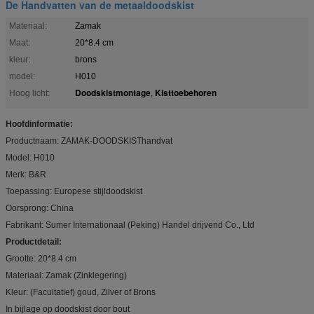
De Handvatten van de metaaldoodskist
Materiaal:
Zamak
Maat:
20*8.4 cm
kleur:
brons
model:
H010
Doodskistmontage
Kisttoebehoren
Hoog licht:
,
Hoofdinformatie:
Productnaam: ZAMAK-DOODSKISThandvat
Model: H010
Merk: B&R
Toepassing: Europese stijldoodskist
Oorsprong: China
Fabrikant: Sumer Internationaal (Peking) Handel drijvend Co., Ltd
Productdetail:
Grootte: 20*8.4 cm
Materiaal: Zamak (Zinklegering)
Kleur: (Facultatief) goud, Zilver of Brons
In bijlage op doodskist door bout