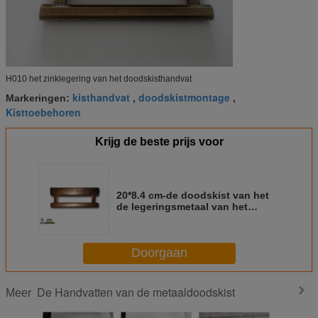
H010 het zinklegering van het doodskisthandvat
kisthandvat
doodskistmontage
Markeringen:
,
,
Kisttoebehoren
Krijg de beste prijs voor
20*8.4 cm-de doodskist van het
de legeringsmetaal van het
groottezink behandelt zamak
kleur van het het bronsmessing
van de doodskisthardware H010
Doorgaan
de oude
De Handvatten van de metaaldoodskist
Meer