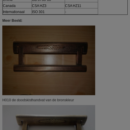
Canada
CSA HZ3
CSA HZ11
Internationaal
ISO 301
-
Meer Beeld:
H010 de doodskisthandvat van de bronskleur