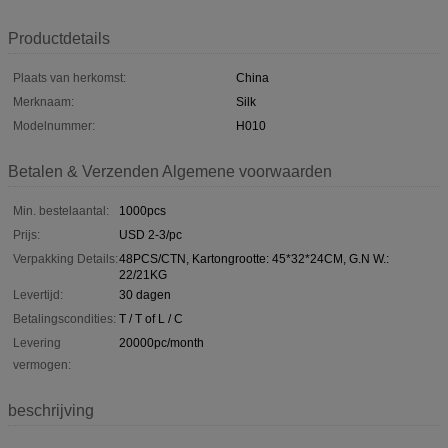
Productdetails
Plaats van herkomst:
China
Merknaam:
Silk
Modelnummer:
H010
Betalen & Verzenden Algemene voorwaarden
Min. bestelaantal:
1000pcs
Prijs:
USD 2-3/pc
Verpakking Details:
48PCS/CTN, Kartongrootte: 45*32*24CM, G.N W.:
22/21KG
Levertijd:
30 dagen
Betalingscondities:
T / T of L / C
Levering
20000pc/month
vermogen:
beschrijving