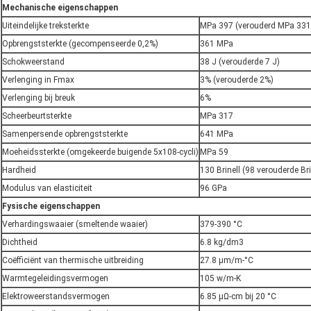
Mechanische eigenschappen
Uiteindelijke treksterkte
MPa 397 (verouderd MPa 331
Opbrengststerkte (gecompenseerde 0,2%)
361 MPa
Schokweerstand
38 J (verouderde 7 J)
Verlenging in Fmax
3% (verouderde 2%)
Verlenging bij breuk
6%
Scheerbeurtsterkte
MPa 317
Samenpersende opbrengststerkte
641 MPa
Moeheidssterkte (omgekeerde buigende 5x108-cycli)
MPa 59
Hardheid
130 Brinell (98 verouderde Bri
Modulus van elasticiteit
96 GPa
Fysische eigenschappen
Verhardingswaaier (smeltende waaier)
379-390 °C
Dichtheid
6.8 kg/dm3
Coëfficiënt van thermische uitbreiding
27.8 μm/m-°C
Warmtegeleidingsvermogen
105 w/m-K
Elektroweerstandsvermogen
6.85 μΩ-cm bij 20 °C