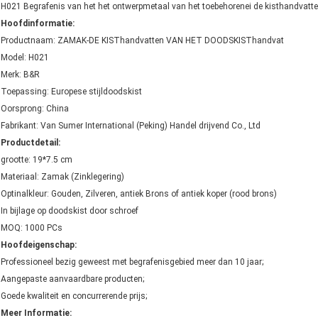
H021 Begrafenis van het het ontwerpmetaal van het toebehorenei de kisthandvatt
Hoofdinformatie:
Productnaam: ZAMAK-DE KISThandvatten VAN HET DOODSKISThandvat
Model: H021
Merk: B&R
Toepassing: Europese stijldoodskist
Oorsprong: China
Fabrikant: Van Sumer International (Peking) Handel drijvend Co., Ltd
Productdetail:
grootte: 19*7.5 cm
Materiaal: Zamak (Zinklegering)
Optinalkleur: Gouden, Zilveren, antiek Brons of antiek koper (rood brons)
In bijlage op doodskist door schroef
MOQ: 1000 PCs
Hoofdeigenschap:
Professioneel bezig geweest met begrafenisgebied meer dan 10 jaar;
Aangepaste aanvaardbare producten;
Goede kwaliteit en concurrerende prijs;
Meer Informatie: