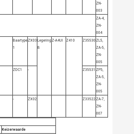
ZN-
003
ZA-4,
ZN-
004
Baartype
ZX03
Legering
Z-A4UI
Z410
Z35530
ZL5,
1
B
ZA-5,
ZN-
005
ZDC1
-
Z35531
ZP5,
ZA-5,
ZN-
005
-
ZX02
Z33522
ZA-7,
ZN-
007
Keizerwaarde