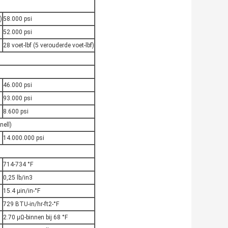
)
58.000 psi
52.000 psi
28 voet-lbf (5 verouderde voet-lbf)
46.000 psi
93.000 psi
8.600 psi
nell)
14.000.000 psi
714-734 °F
0,25 lb/in3
15.4 μin/in-°F
729 BTU-in/hr-ft2-°F
2.70 μΩ-binnen bij 68 °F