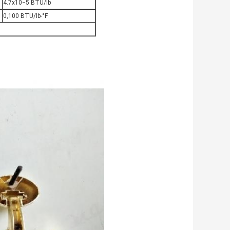
4.7x10−5 BTU/lb
0,100 BTU/lb-°F