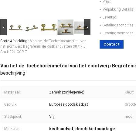
Prijs:
Verpakking Details:
Levertijd:
Betalingscondities:
Levering vermogen:
Grote Afbeelding :
Van het de Toebehorenmetaal van
Contact
het eiontwerp Begrafenis de Kisthandvatten 30 * 7,5
Cm H021 CCPIT
Van het de Toebehorenmetaal van het eiontwerp Begrafenis
beschrijving
Materiaal:
Zamak (zinklegering)
Kleur:
Gebruik:
Europese doodskistkist
Groott
Steekproef:
Vrij
moq:
kisthandvat
doodskistmontage
Markeren:
,