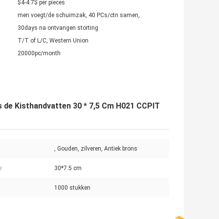
$4-4.7$ per pieces
men voegt/de schuimzak, 40 PCs/ctn samen,
30days na ontvangen storting
T/T of L/C, Western Union
20000pc/month
 de Kisthandvatten 30 * 7,5 Cm H021 CCPIT
, Gouden, zilveren, Antiek brons
e:
30*7.5 cm
1000 stukken