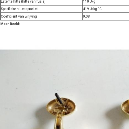
Latente hitte (hitte van fusie)
110 J/g
Specifieke hittecapaciteit
419 J/kg-°C
Coëfficiënt van wrijving
0,08
Meer Beeld: