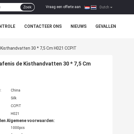
Vraag een offerte aan
Zoek
|
Dutch
NTROLE
CONTACTEER ONS
NIEUWS
GEVALLEN
Kisthandvatten 30 * 7,5 Cm H021 CCPIT
fenis de Kisthandvatten 30 * 7,5 Cm
t:
China
Silk
CCPIT
H021
den Algemene voorwaarden:
1000pcs