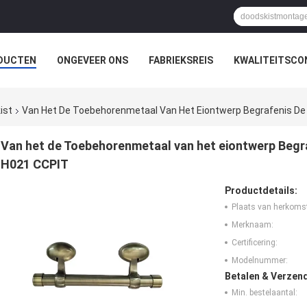
DUCTEN
ONGEVEER ONS
FABRIEKSREIS
KWALITEITSCO
ist
Van Het De Toebehorenmetaal Van Het Eiontwerp Begrafenis De 
Van het de Toebehorenmetaal van het eiontwerp Begra
H021 CCPIT
Productdetails:
Plaats van herkoms
Merknaam:
Certificering:
Modelnummer:
Betalen & Verzen
Min. bestelaantal: