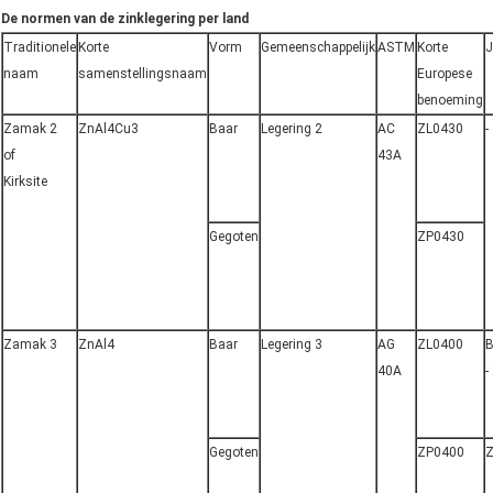
De normen van de zinklegering per land
Traditionele
Korte
Vorm
Gemeenschappelijk
ASTM
Korte
J
naam
samenstellingsnaam
Europese
benoeming
Zamak 2
ZnAl4Cu3
Baar
Legering 2
AC
ZL0430
-
of
43A
Kirksite
Gegoten
ZP0430
Zamak 3
ZnAl4
Baar
Legering 3
AG
ZL0400
B
40A
-
Gegoten
ZP0400