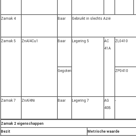
Zamak 4
Baar
Gebruikt in slechts Azië
Zamak 5
ZnAl4Cu1
Baar
Legering 5
AC
ZL0410
41A
Gegoten
ZP0410
Zamak 7
ZnAl4Ni
Baar
Legering 7
AG
-
40B
Zamak 2 eigenschappen
Bezit
Metrische waarde