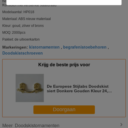
het handvat van de doodskistkist; plastic handvat; doodskisthandvat
Kunststof met versterkte staaldraad
Modelaantal: HP018
Materiaal: ABS nieuw materiaal
Kleur: goud, zilver of brons
MOQ: 2000pcs
Pakket: de uitvoerkarton
kistornamenten
begrafenistoebehoren
Markeringen:
,
,
Doodskistschroeven
Krijg de beste prijs voor
De Europese Stijlabs Doodskist
siert Donkere Gouden Kleur 24,5
* 10,5 Cm HP018
Doorgaan
Doodskistornamenten
Meer