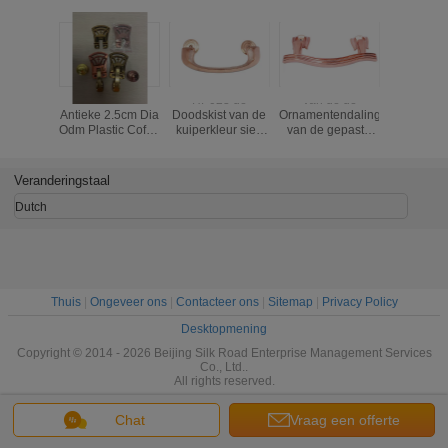
De kist siert
HP023 de
Van de de
De Eur
Antieke 2.5cm Dia
Doodskist van de
Ornamentendaling
Stijlabs D
Odm Plastic Coffin
kuiperkleur siert
van de gepaste
siert Do
Handles
Plastic ABS van
kleur Plastic
Gouden 
Kisthandvatten
Doodskist de
24,5 * 1
Materiaal
Barhandvatten
HP0
Veranderingstaal
voor Houten Kist
Dutch
Thuis
|
Ongeveer ons
|
Contacteer ons
|
Sitemap
|
Privacy Policy
Desktopmening
Copyright © 2014 - 2026 Beijing Silk Road Enterprise Management Services
Co., Ltd..
All rights reserved.
Chat
Vraag een offerte