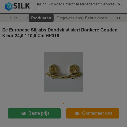
Beijing Silk Road Enterprise Management Services Co.,
Ltd.
Huis
Producten
Ongeveer ons
Fabrieksreis
>>
De Europese Stijlabs Doodskist siert Donkere Gouden
Kleur 24,5 * 10,5 Cm HP018
Beste prijs
Contacteer ons