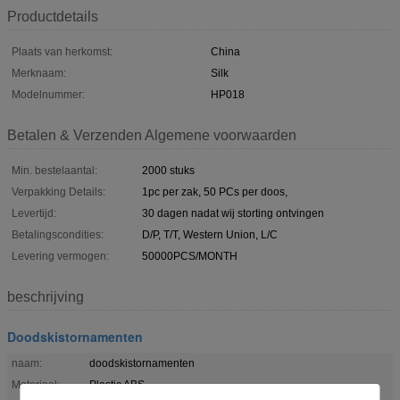
Productdetails
Plaats van herkomst:
China
Merknaam:
Silk
Modelnummer:
HP018
Betalen & Verzenden Algemene voorwaarden
Min. bestelaantal:
2000 stuks
Verpakking Details:
1pc per zak, 50 PCs per doos,
Levertijd:
30 dagen nadat wij storting ontvingen
Betalingscondities:
D/P, T/T, Western Union, L/C
Levering vermogen:
50000PCS/MONTH
beschrijving
Doodskistornamenten
naam:
doodskistornamenten
Materiaal:
Plastic ABS