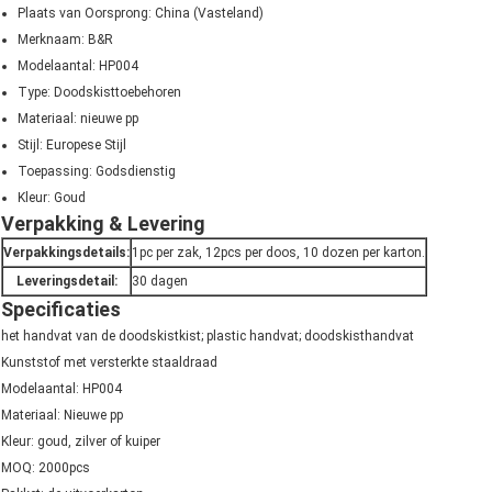
Plaats van Oorsprong: China (Vasteland)
Merknaam: B&R
Modelaantal: HP004
Type: Doodskisttoebehoren
Materiaal: nieuwe pp
Stijl: Europese Stijl
Toepassing: Godsdienstig
Kleur: Goud
Verpakking & Levering
Verpakkingsdetails:
1pc per zak, 12pcs per doos, 10 dozen per karton.
Leveringsdetail:
30 dagen
Specificaties
het handvat van de doodskistkist; plastic handvat; doodskisthandvat
Kunststof met versterkte staaldraad
Modelaantal: HP004
Materiaal: Nieuwe pp
Kleur: goud, zilver of kuiper
MOQ: 2000pcs