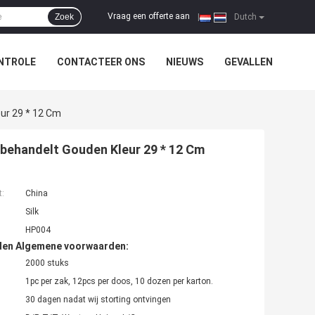
Vraag een offerte aan
Zoek
|
Dutch
NTROLE
CONTACTEER ONS
NIEUWS
GEVALLEN
eur 29 * 12 Cm
 behandelt Gouden Kleur 29 * 12 Cm
t:
China
Silk
HP004
den Algemene voorwaarden:
2000 stuks
1pc per zak, 12pcs per doos, 10 dozen per karton.
30 dagen nadat wij storting ontvingen