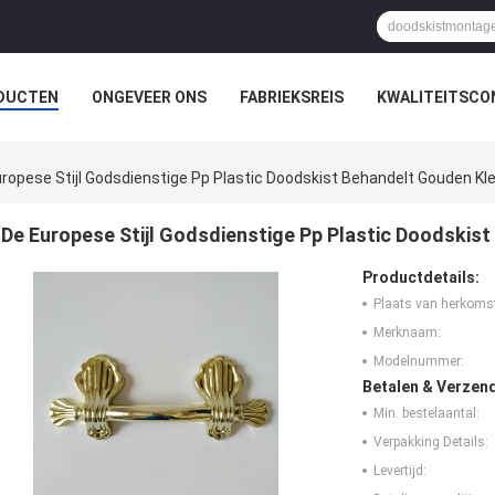
DUCTEN
ONGEVEER ONS
FABRIEKSREIS
KWALITEITSCO
ropese Stijl Godsdienstige Pp Plastic Doodskist Behandelt Gouden Kl
De Europese Stijl Godsdienstige Pp Plastic Doodskist
Productdetails:
Plaats van herkoms
Merknaam:
Modelnummer:
Betalen & Verzen
Min. bestelaantal:
Verpakking Details:
Levertijd: