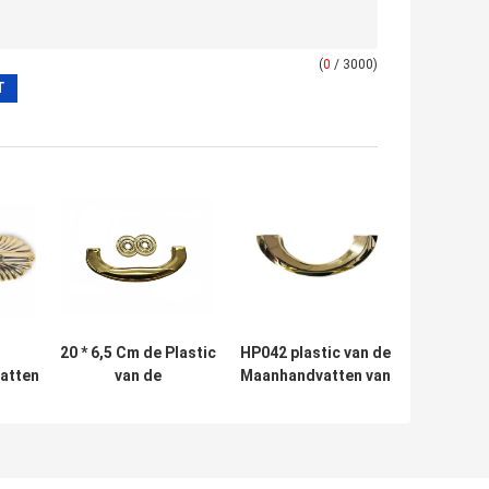
(
0
/ 3000)
20 * 6,5 Cm de Plastic
HP042 plastic van de
atten
van de
Maanhandvatten van
cht de
Doodskisttoebehoren
Doodskisthandvatten
ële
HP033 van de
Halve Europese Stijl
de
Doodskistmontage
20 * 7,5 Cm
 de
Begrafenis Gouden