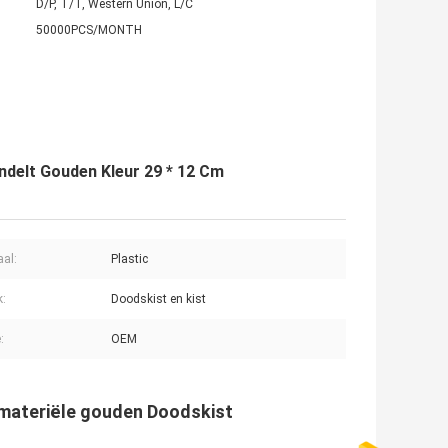
D/P, T/T, Western Union, L/C
50000PCS/MONTH
ndelt Gouden Kleur 29 * 12 Cm
aal:
Plastic
k:
Doodskist en kist
:
OEM
 materiële gouden Doodskist