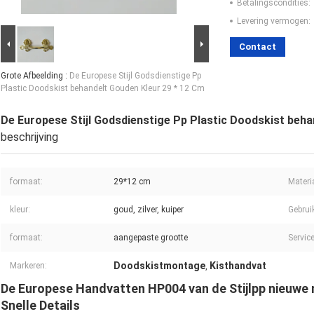
Betalingscondities:
Levering vermogen:
Contact
Grote Afbeelding :
De Europese Stijl Godsdienstige Pp
Plastic Doodskist behandelt Gouden Kleur 29 * 12 Cm
De Europese Stijl Godsdienstige Pp Plastic Doodskist beha
beschrijving
formaat:
29*12 cm
Materi
kleur:
goud, zilver, kuiper
Gebrui
formaat:
aangepaste grootte
Service
Doodskistmontage
Kisthandvat
Markeren:
,
De Europese Handvatten HP004 van de Stijlpp nieuwe
Snelle Details