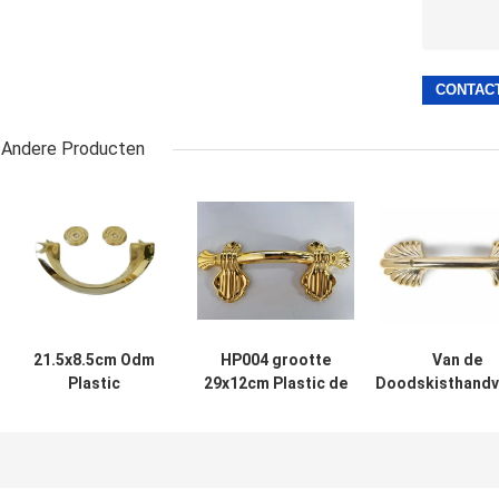
Andere Producten
21.5x8.5cm Odm
HP004 grootte
Van de
Plastic
29x12cm Plastic de
Doodskisthandv
Doodskisthandvatten
Kisthardware van
van het liftgewi
en Toebehoren
Doodskisthandvatten
Plastic Materi
HP003S Goe
Decoratie van