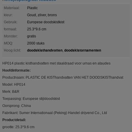
Materiaal:
Plastic
kleur:
Goud, zilver, brons
Gebruik:
Europese doodskistkist
formaat:
25.3*9.6 cm
Monster:
gratis
MOQ:
2000 stuks
doodskisthandvatten
doodskistornamenten
Hoog licht:
,
HP014 plastic kisthandvatten met staaldraad voor urnas en ataudes
Hoofdinformatie:
Productnaam: PLASTIC DE KISThandvatten VAN HET DOODSKISThandvat
Model: HP014
Merk: B&R
Toepassing: Europese stijldoodskist
Oorsprong: China
Fabrikant: Sumer Internationaal (Peking) Handel drijvend Co., Ltd
Productdetail:
grootte: 25.3*9.6 cm