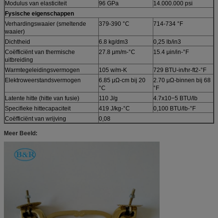
Modulus van elasticiteit
96 GPa
14.000.000 psi
Fysische eigenschappen
Verhardingswaaier (smeltende
379-390 °C
714-734 °F
waaier)
Dichtheid
6.8 kg/dm3
0,25 lb/in3
Coëfficiënt van thermische
27.8 μm/m-°C
15.4 μin/in-°F
uitbreiding
Warmtegeleidingsvermogen
105 w/m-K
729 BTU-in/hr-ft2-°F
Elektroweerstandsvermogen
6.85 μΩ-cm bij 20
2.70 μΩ-binnen bij 68
°C
°F
Latente hitte (hitte van fusie)
110 J/g
4.7x10−5 BTU/lb
Specifieke hittecapaciteit
419 J/kg-°C
0,100 BTU/lb-°F
Coëfficiënt van wrijving
0,08
Meer Beeld: