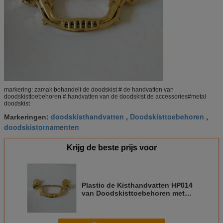
markering: zamak behandelt de doodskist # de handvatten van
doodskisttoebehoren # handvatten van de doodskist de accessories#metal
doodskist
doodskisthandvatten
Doodskisttoebehoren
Markeringen:
,
,
doodskistornamenten
Krijg de beste prijs voor
Plastic de Kisthandvatten HP014
van Doodskisttoebehoren met
Staaldraad voor Urnas Ataudes