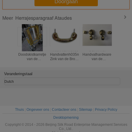
Doorgaan
Herrajesparagraaf Ataudes
Meer
De
Antiek van het de
CCPIT-het
Grootte30
Doodskistkarretje
Handvattenh035n
Handvathardware
Herra
van de
Zink van de Brons
van de
Paragr
aluminiumlegering
Antiek Doodskist
Goedkeuringskist
Atau
de
de Vrije
Legeringsmateriaal
Steekproef van 3
Veranderingstaal
Cm Diameter
Dutch
Thuis
|
Ongeveer ons
|
Contacteer ons
|
Sitemap
|
Privacy Policy
Desktopmening
Copyright © 2014 - 2026 Beijing Silk Road Enterprise Management Services
Co., Ltd..