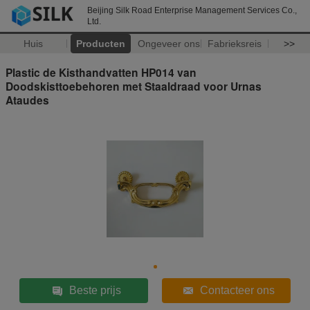
Beijing Silk Road Enterprise Management Services Co.,
Ltd.
Huis
Producten
Ongeveer ons
Fabrieksreis
>>
Plastic de Kisthandvatten HP014 van
Doodskisttoebehoren met Staaldraad voor Urnas
Ataudes
Beste prijs
Contacteer ons