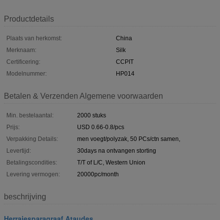
Productdetails
Plaats van herkomst:
China
Merknaam:
Silk
Certificering:
CCPIT
Modelnummer:
HP014
Betalen & Verzenden Algemene voorwaarden
Min. bestelaantal:
2000 stuks
Prijs:
USD 0.66-0.8/pcs
Verpakking Details:
men voegt/polyzak, 50 PCs/ctn samen,
Levertijd:
30days na ontvangen storting
Betalingscondities:
T/T of L/C, Western Union
Levering vermogen:
20000pc/month
beschrijving
Herrajesparagraaf Ataudes